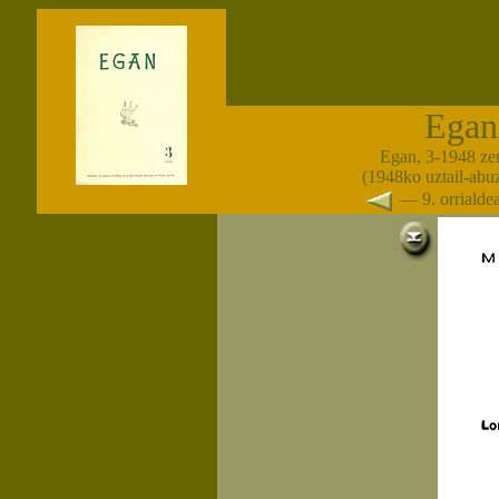
Egan
Egan, 3-1948 ze
(1948ko uztail-abuzt
— 9. orriald