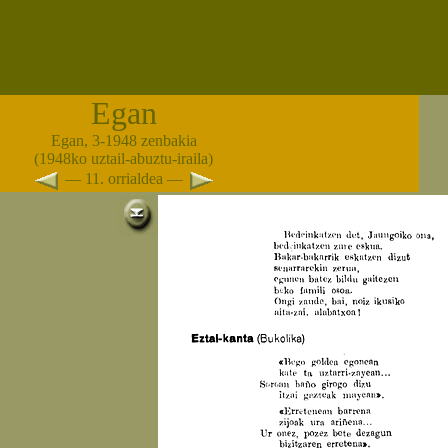
Egan
Egan, 3-1948 zenbakia
(1948ko uztail-abuztu-iraila)
— 11. orrialdea —