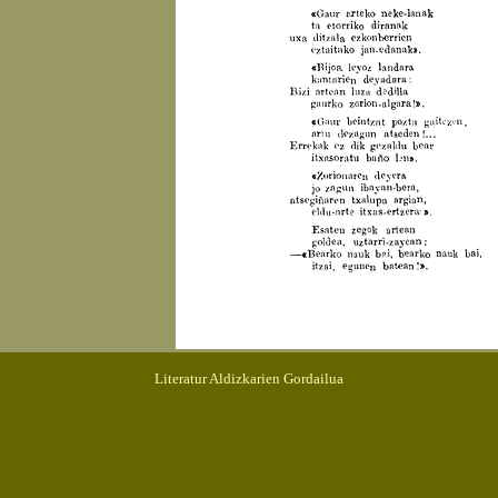
Literatur Aldizkarien Gordailua