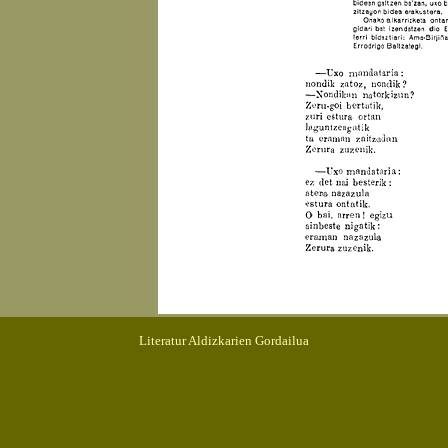
Literatur Aldizkarien Gordailua