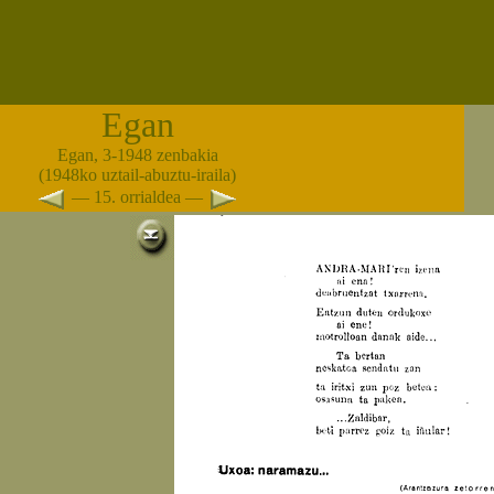
Egan
Egan, 3-1948 zenbakia
(1948ko uztail-abuztu-iraila)
— 15. orrialdea —