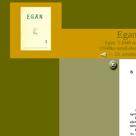
Ega
Egan, 3-1948 z
(1948ko uztail-abuz
— 23. orrial