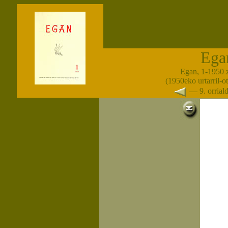
Ega
Egan, 1-1950 
(1950eko urtarril-o
— 9. orria