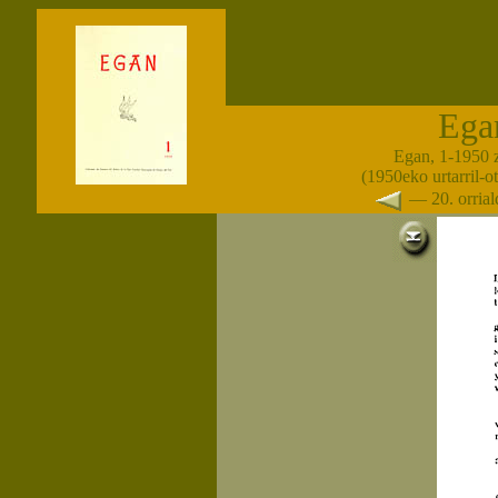
Ega
Egan, 1-1950 
(1950eko urtarril-o
— 20. orria