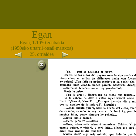
Egan
Egan, 1-1950 zenbakia
(1950eko urtarril-otsail-martxoa)
— 25. orrialdea —