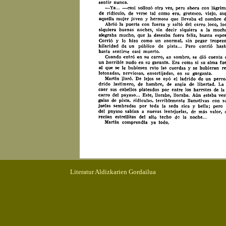
Literatur Aldizkarien Gordailua