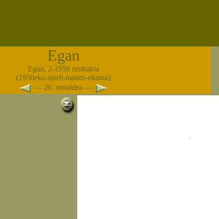
Egan
Egan, 2-1950 zenbakia
(1950eko apiril-maiatz-ekaina)
— 26. orrialdea —