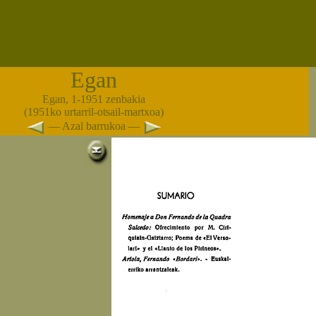
Egan
Egan, 1-1951 zenbakia
(1951ko urtarril-otsail-martxoa)
— Azal barrukoa —