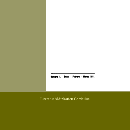
Literatur Aldizkarien Gordailua