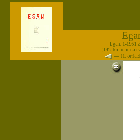
Ega
Egan, 1-1951 z
(1951ko urtarril-ot
— 11. orria