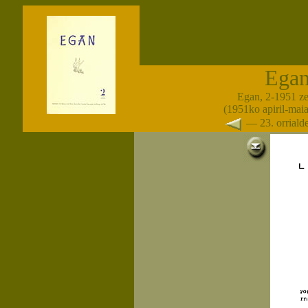
Ega
Egan, 2-1951 z
(1951ko apiril-maia
— 23. orrial