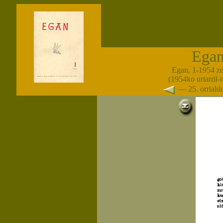
Ega
Egan, 1-1954 z
(1954ko urtarril-
— 25. orrial