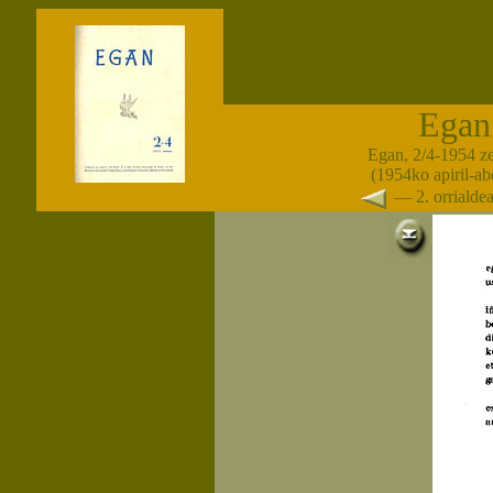
Egan
Egan, 2/4-1954 z
(1954ko apiril-a
— 2. orriald