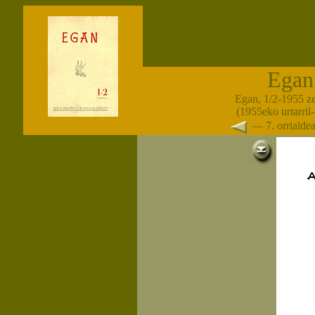
Egan
Egan, 1/2-1955 z
(1955eko urtarril-
— 7. orriald