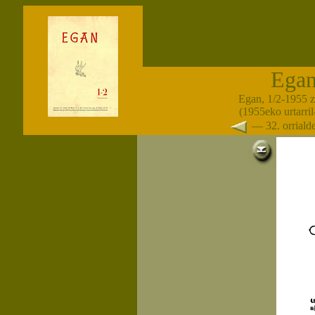
Ega
Egan, 1/2-1955 
(1955eko urtarril-
— 32. orrial