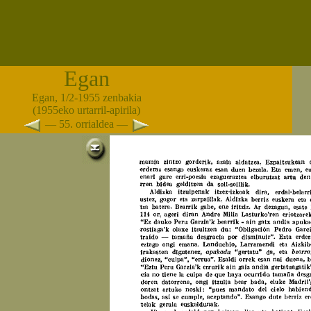
Egan
Egan, 1/2-1955 zenbakia
(1955eko urtarril-apirila)
— 55. orrialdea —