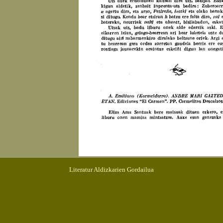
Literatur Aldizkarien Gordailua