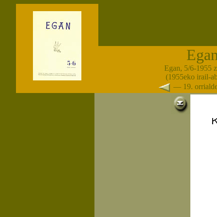
Ega
Egan, 5/6-1955 
(1955eko irail-a
— 19. orrial