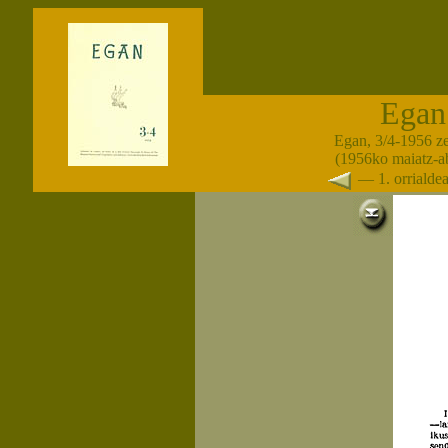
Egan
Egan, 3/4-1956 z
(1956ko maiatz-a
— 1. orriald