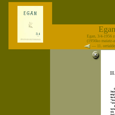
Ega
Egan, 3/4-1956 z
(1956ko maiatz-a
— 11. orrial