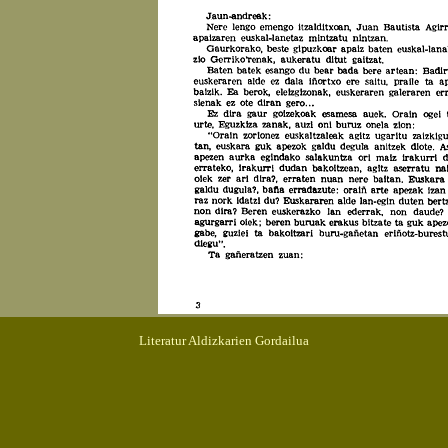
Literatur Aldizkarien Gordailua