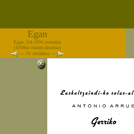
Egan
Egan, 3/4-1956 zenbakia
(1956ko maiatz-abuztua)
— 33. orrialdea —