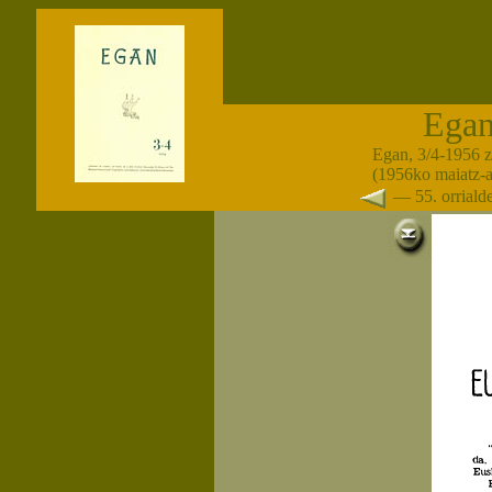
Ega
Egan, 3/4-1956 
(1956ko maiatz-
— 55. orrial