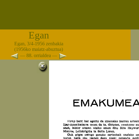
Egan
Egan, 3/4-1956 zenbakia
(1956ko maiatz-abuztua)
— 88. orrialdea —