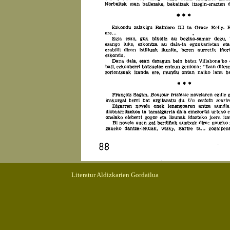
Literatur Aldizkarien Gordailua