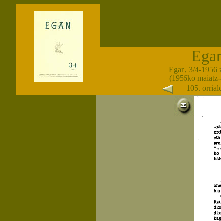
Ega
Egan, 3/4-1956 
(1956ko maiatz-
— 105. orria