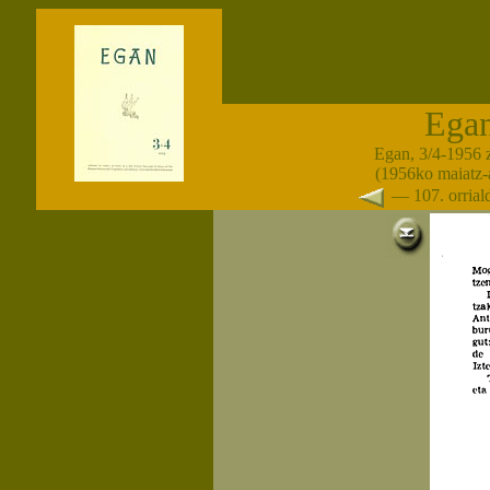
Ega
Egan, 3/4-1956 
(1956ko maiatz-
— 107. orria