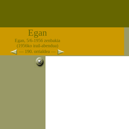
Egan
Egan, 5/6-1956 zenbakia
(1956ko irail-abendua)
— 190. orrialdea —