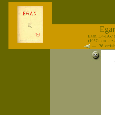
Ega
Egan, 3/4-1957 
(1957ko maiatz-
— 138. orria