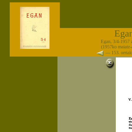
Ega
Egan, 3/4-1957 
(1957ko maiatz-
— 153. orria