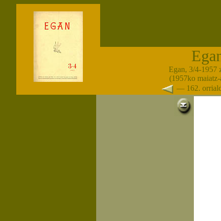
Ega
Egan, 3/4-1957 
(1957ko maiatz-
— 162. orria