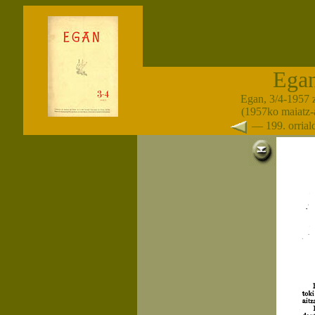
Ega
Egan, 3/4-1957 
(1957ko maiatz-
— 199. orria