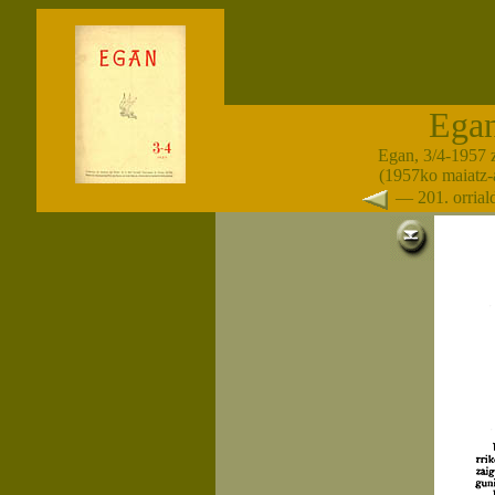
Ega
Egan, 3/4-1957 
(1957ko maiatz-
— 201. orria