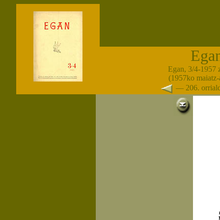
Ega
Egan, 3/4-1957 
(1957ko maiatz-
— 206. orria