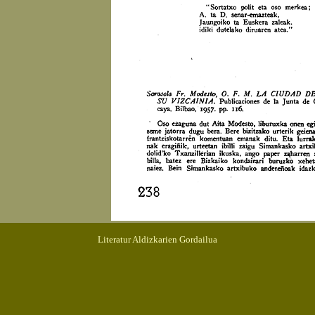
Literatur Aldizkarien Gordailua