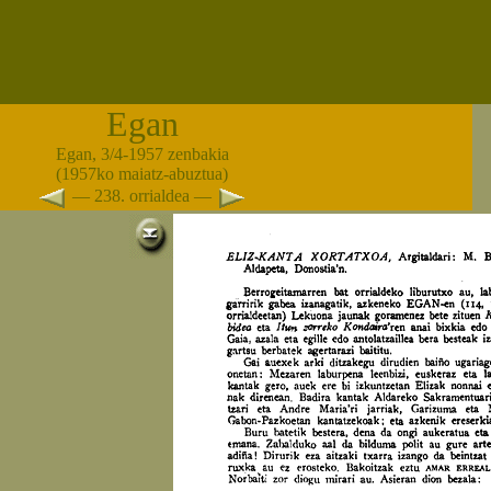
Egan
Egan, 3/4-1957 zenbakia
(1957ko maiatz-abuztua)
— 238. orrialdea —