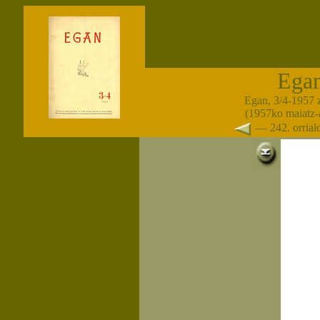
Ega
Egan, 3/4-1957 
(1957ko maiatz-
— 242. orria