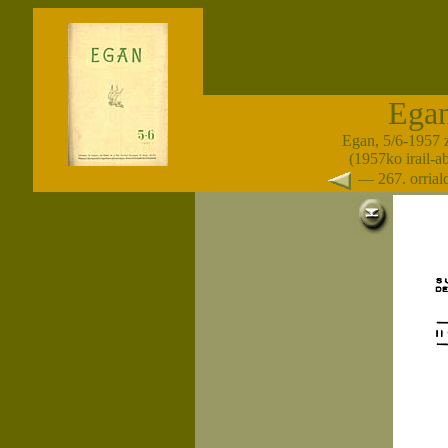
Ega
Egan, 5/6-1957 
(1957ko irail-a
— 267. orria