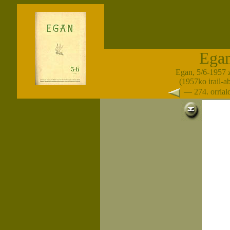
Ega
Egan, 5/6-1957 
(1957ko irail-a
— 274. orria