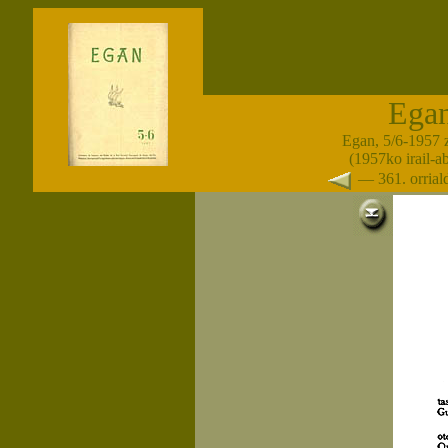
Ega
Egan, 5/6-1957 
(1957ko irail-a
— 361. orria