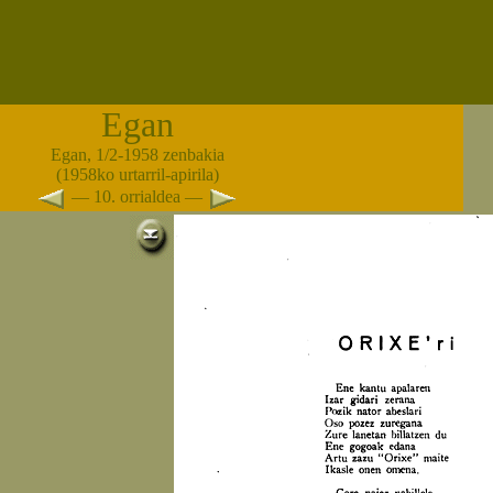
Egan
Egan, 1/2-1958 zenbakia
(1958ko urtarril-apirila)
— 10. orrialdea —