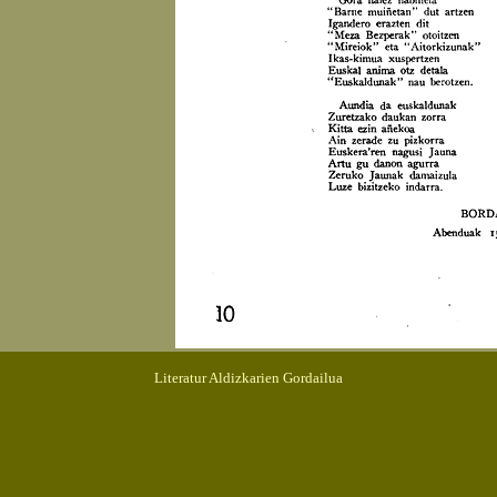
Literatur Aldizkarien Gordailua