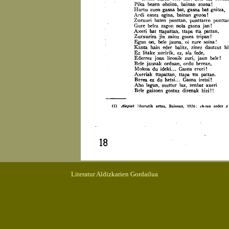
Literatur Aldizkarien Gordailua