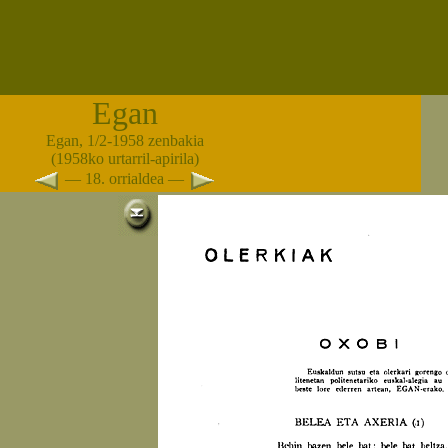
Egan
Egan, 1/2-1958 zenbakia
(1958ko urtarril-apirila)
— 18. orrialdea —