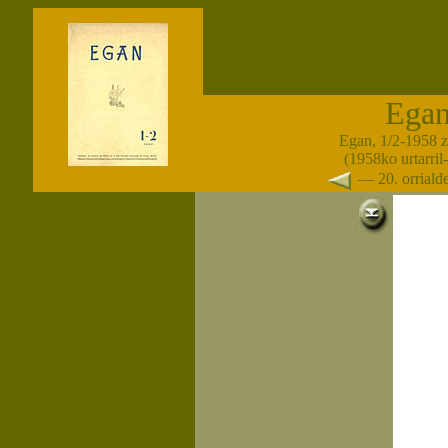
Ega
Egan, 1/2-1958 
(1958ko urtarril-
— 20. orrial