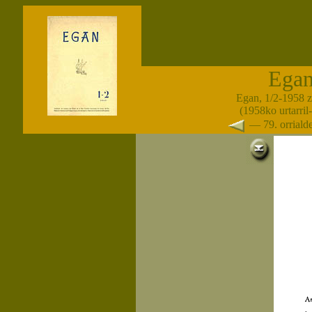
Ega
Egan, 1/2-1958 
(1958ko urtarril-
— 79. orrial