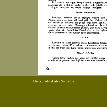
Literatur Aldizkarien Gordailua