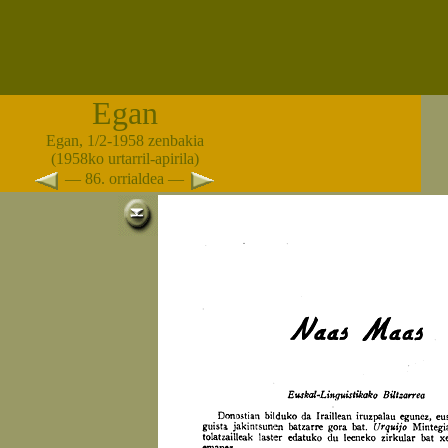
Egan
Egan, 1/2-1958 zenbakia
(1958ko urtarril-apirila)
— 86. orrialdea —