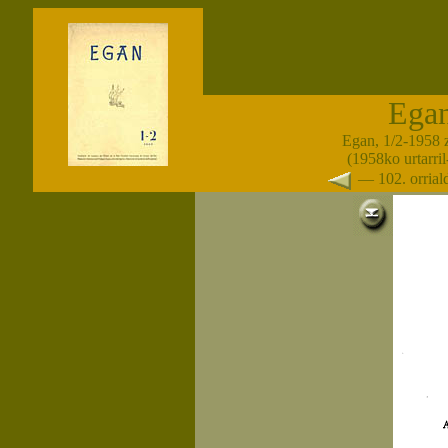
Ega
Egan, 1/2-1958 
(1958ko urtarril-
— 102. orria