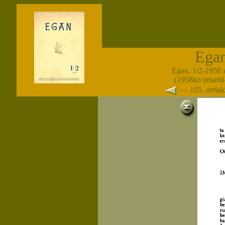
Ega
Egan, 1/2-1958 
(1958ko urtarril-
— 105. orria