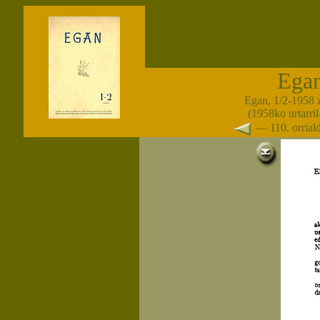
Ega
Egan, 1/2-1958 
(1958ko urtarril-
— 110. orria