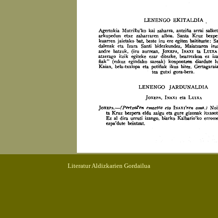
Literatur Aldizkarien Gordailua