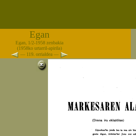
Egan
Egan, 1/2-1958 zenbakia
(1958ko urtarril-apirila)
— 119. orrialdea —