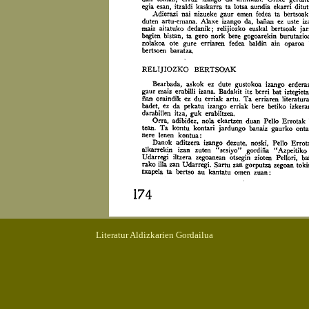
Literatur Aldizkarien Gordailua