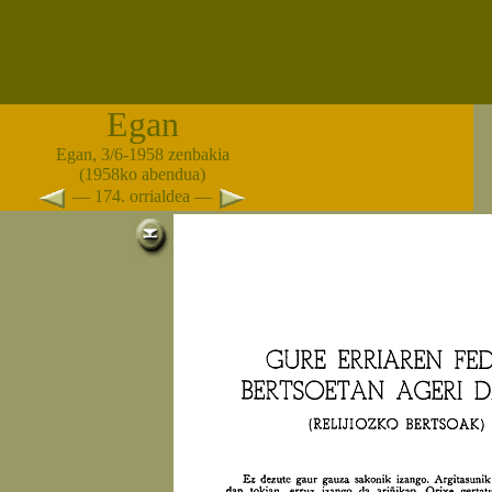
Egan
Egan, 3/6-1958 zenbakia
(1958ko abendua)
— 174. orrialdea —