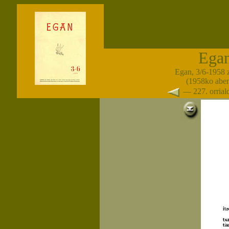
Ega
Egan, 3/6-1958 
(1958ko abe
— 227. orria