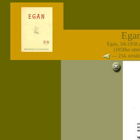
Ega
Egan, 3/6-1958 
(1958ko abe
— 234. orria