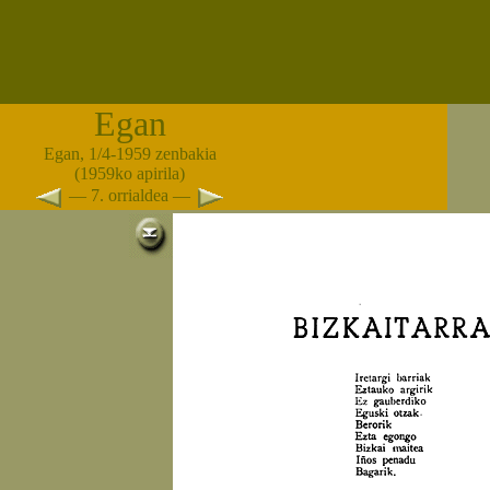
Egan
Egan, 1/4-1959 zenbakia
(1959ko apirila)
— 7. orrialdea —