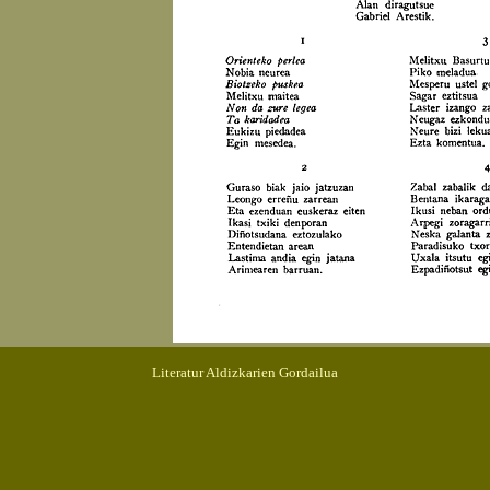
Literatur Aldizkarien Gordailua