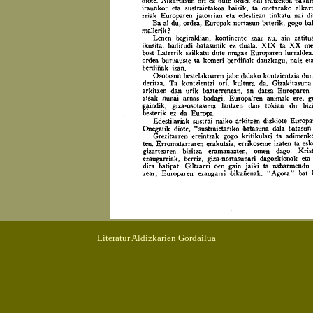
Literatur Aldizkarien Gordailua