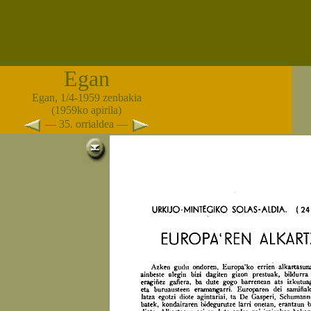
Egan
Egan, 1/4-1959 zenbakia
(1959ko apirila)
— 35. orrialdea —